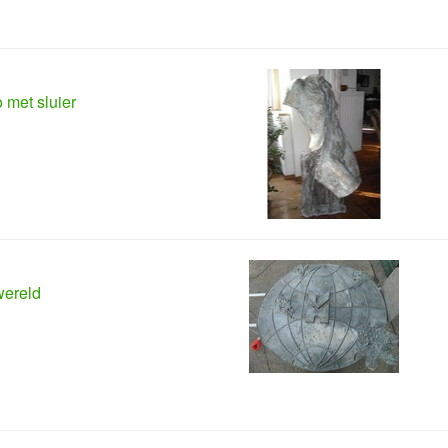
o met sluier
wereld