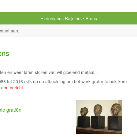
Hieronymus Reijniers
Brons
count aan
.
ons
en en weer laten stollen van wit gloeiend metaal...
1986 tot 2016
(klik op de afbeelding om het werk groter te bekijken)
 een bericht
rie gratiën