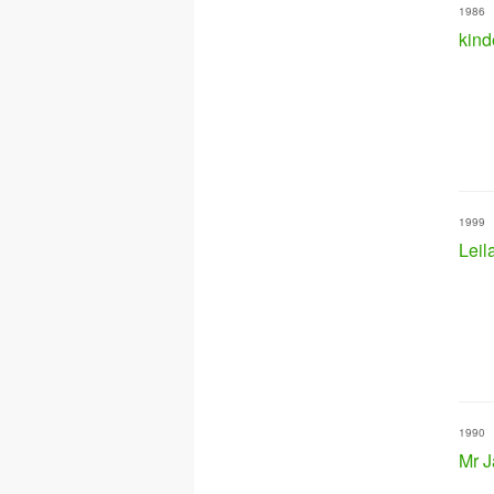
1986
kind
1999
Leil
1990
Mr J