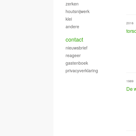
zerken
houtsnijwerk
klei
2016
andere
tors
contact
nieuwsbrief
reageer
gastenboek
privacyverklaring
1989
De 