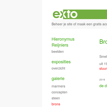
Beheer je site
of
maak een gratis ac
Hieronymus
Br
Reijniers
beelden
Smelt
exposities
uit 
overzicht
stuur
galerie
2016
de d
marmers
concepten
steen
brons