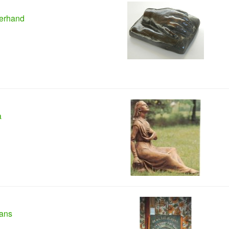
erhand
a
ans