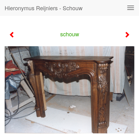
Hieronymus Reijniers - Schouw
Tog
navi
schouw