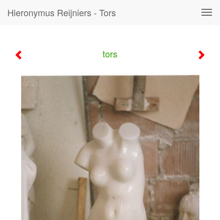
Hieronymus Reijniers - Tors
Tog
navi
tors