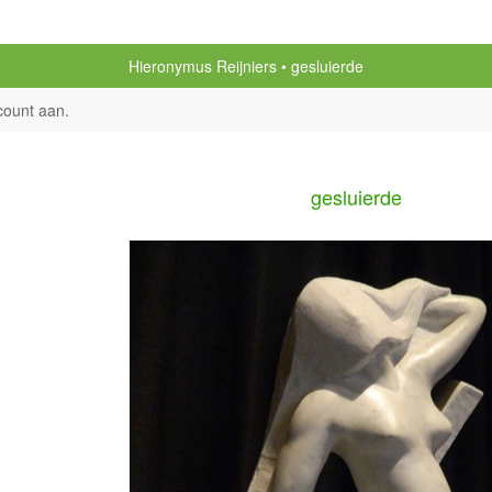
Hieronymus Reijniers
gesluierde
count aan
.
gesluierde